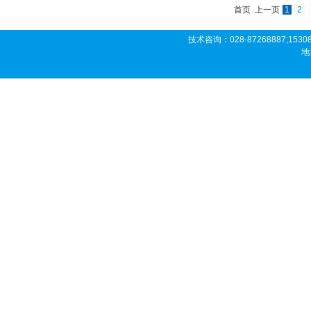
首页 上一页
1
2
技术咨询：028-87268887;153081
地